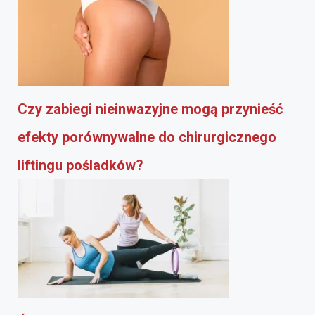
Czy zabiegi nieinwazyjne mogą przynieść
efekty porównywalne do chirurgicznego
liftingu pośladków?