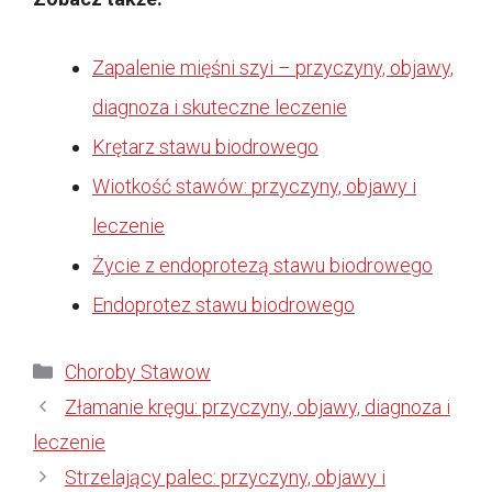
Zapalenie mięśni szyi – przyczyny, objawy,
diagnoza i skuteczne leczenie
Krętarz stawu biodrowego
Wiotkość stawów: przyczyny, objawy i
leczenie
Życie z endoprotezą stawu biodrowego
Endoprotez stawu biodrowego
Kategorie
Choroby Stawow
Złamanie kręgu: przyczyny, objawy, diagnoza i
leczenie
Strzelający palec: przyczyny, objawy i