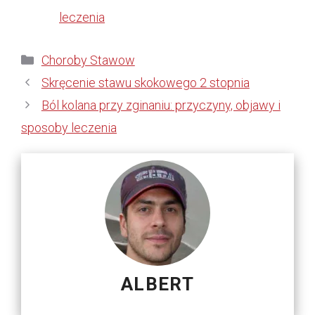
leczenia
Kategorie
Choroby Stawow
Skręcenie stawu skokowego 2 stopnia
Ból kolana przy zginaniu: przyczyny, objawy i
sposoby leczenia
ALBERT