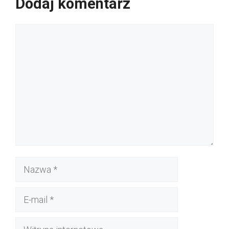
Dodaj komentarz
Komentarz
Nazwa
E-
mail
Witryna