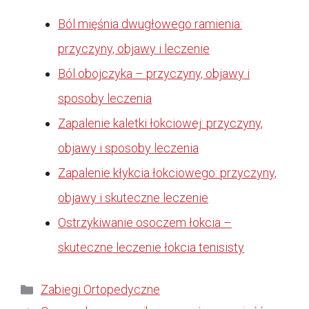
Ból mięśnia dwugłowego ramienia:
przyczyny, objawy i leczenie
Ból obojczyka – przyczyny, objawy i
sposoby leczenia
Zapalenie kaletki łokciowej: przyczyny,
objawy i sposoby leczenia
Zapalenie kłykcia łokciowego: przyczyny,
objawy i skuteczne leczenie
Ostrzykiwanie osoczem łokcia –
skuteczne leczenie łokcia tenisisty
Kategorie
Zabiegi Ortopedyczne