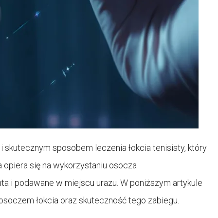
 skutecznym sposobem leczenia łokcia tenisisty, który
a opiera się na wykorzystaniu osocza
nta i podawane w miejscu urazu. W poniższym artykule
soczem łokcia oraz skuteczność tego zabiegu.