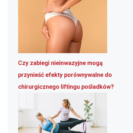
Czy zabiegi nieinwazyjne mogą
przynieść efekty porównywalne do
chirurgicznego liftingu pośladków?