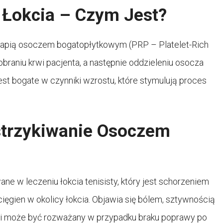
 Łokcia – Czym Jest?
rapią osoczem bogatopłytkowym (PRP – Platelet-Rich
raniu krwi pacjenta, a następnie oddzieleniu osocza
st bogate w czynniki wzrostu, które stymulują proces
strzykiwanie Osoczem
ne w leczeniu łokcia tenisisty, który jest schorzeniem
ęgien w okolicy łokcia. Objawia się bólem, sztywnością
pii może być rozważany w przypadku braku poprawy po