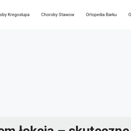
oby Kregoslupa
Choroby Stawow
Ortopedia Barku
O
m łokcia – skuteczne 