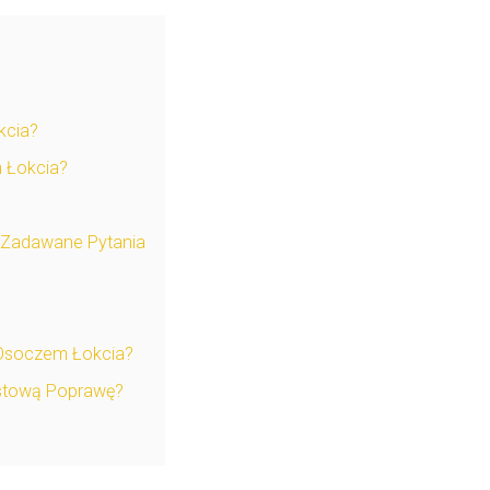
kcia?
 Łokcia?
o Zadawane Pytania
 Osoczem Łokcia?
stową Poprawę?