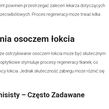
ent powinien przestrzegać zaleceń lekarza dotyczących
rzeciwbólowych. Proces regeneracji może trwać kilka
nia osoczem łokcia
ą, że ostrzykiwanie osoczem łokcia może być skutecznym
topłytkowe stymuluje procesy regeneracji tkanek, co
kcji łokcia. Jednak skuteczność zabiegu może różnić się
nisisty – Często Zadawane