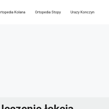
rtopedia Kolana
Ortopedia Stopy
Urazy Konczyn
leczenie łokcia