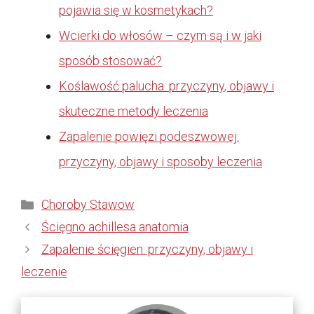
pojawia się w kosmetykach?
Wcierki do włosów – czym są i w jaki
sposób stosować?
Koślawość palucha: przyczyny, objawy i
skuteczne metody leczenia
Zapalenie powięzi podeszwowej:
przyczyny, objawy i sposoby leczenia
Kategorie
Choroby Stawow
Ścięgno achillesa anatomia
Zapalenie ścięgien: przyczyny, objawy i
leczenie