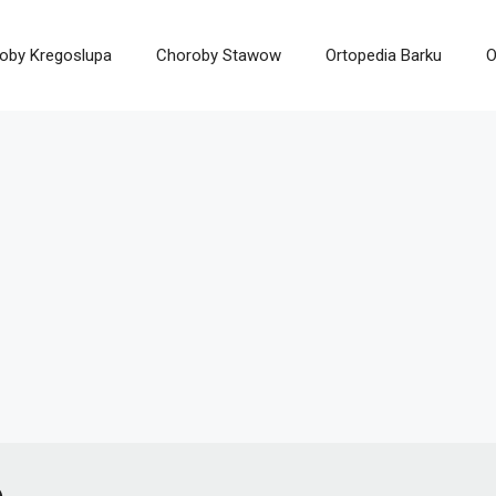
oby Kregoslupa
Choroby Stawow
Ortopedia Barku
O
e