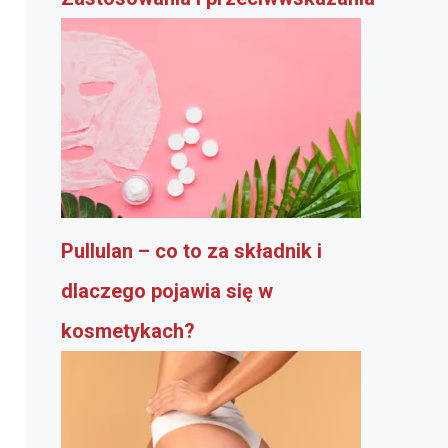
Pullulan – co to za składnik i
dlaczego pojawia się w
kosmetykach?