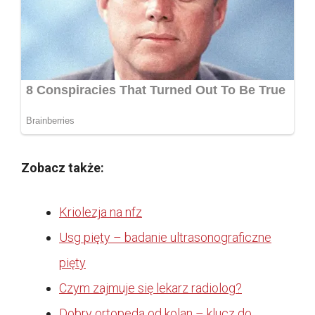
Zobacz także:
Kriolezja na nfz
Usg pięty – badanie ultrasonograficzne
pięty
Czym zajmuje się lekarz radiolog?
Dobry ortopeda od kolan – klucz do