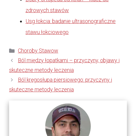
zdrowych stawów
Usg łokcia: badanie ultrasonograficzne
stawu łokciowego
Kategorie
Choroby Stawow
Ból między łopatkami – przyczyny, objawy i
skuteczne metody leczenia
Ból kręgosłupa piersiowego: przyczyny i
skuteczne metody leczenia