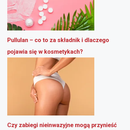
Pullulan – co to za składnik i dlaczego
pojawia się w kosmetykach?
Czy zabiegi nieinwazyjne mogą przynieść