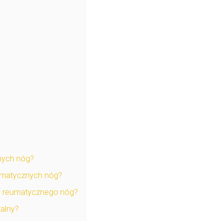
nych nóg?
eumatycznych nóg?
lu reumatycznego nóg?
zalny?