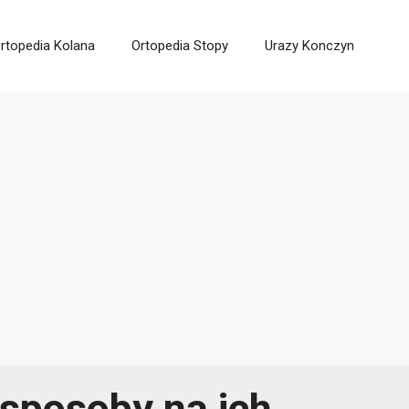
rtopedia Kolana
Ortopedia Stopy
Urazy Konczyn
 sposoby na ich