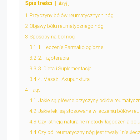
Spis treści
ukryj
1
Przyczyny bólów reumatycznych nóg
2
Objawy bólu reumatycznego nóg
3
Sposoby na ból nóg
3.1
1. Leczenie Farmakologiczne
3.2
2. Fizjoterapia
3.3
3. Dieta i Suplementacja
3.4
4. Masaż i Akupunktura
4
Faqs
4.1
Jakie są główne przyczyny bólów reumatycz
4.2
Jakie leki są stosowane w leczeniu bólów r
4.3
Czy istnieją naturalne metody łagodzenia bó
4.4
Czy ból reumatyczny nóg jest trwały i nieulec