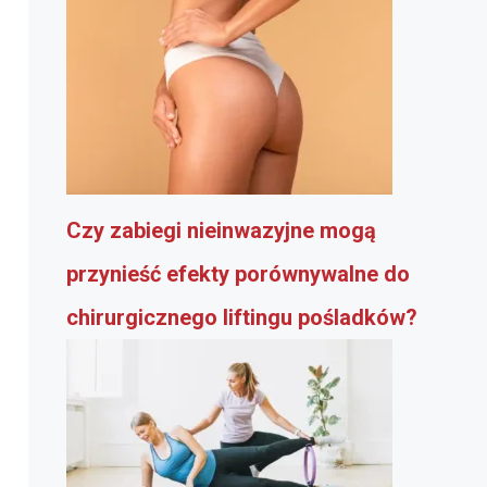
Czy zabiegi nieinwazyjne mogą
przynieść efekty porównywalne do
chirurgicznego liftingu pośladków?