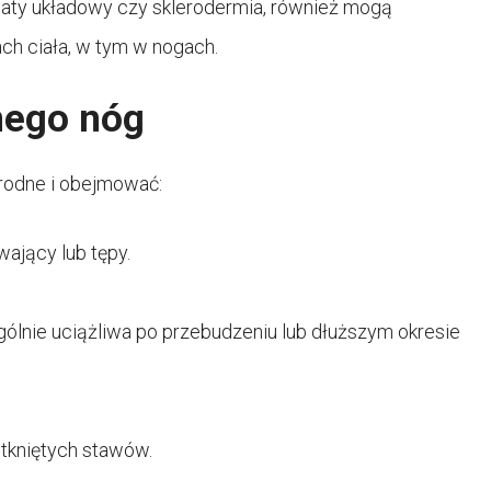
owaty układowy czy sklerodermia, również mogą
h ciała, w tym w nogach.
nego nóg
rodne i obejmować:
wający lub tępy.
lnie uciążliwa po przebudzeniu lub dłuższym okresie
otkniętych stawów.