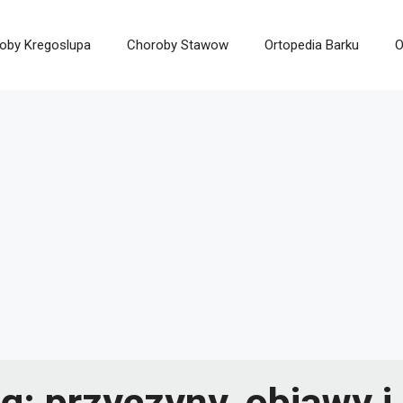
oby Kregoslupa
Choroby Stawow
Ortopedia Barku
O
: przyczyny, objawy i